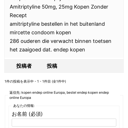
Amitriptyline 50mg, 25mg Kopen Zonder
Recept
amitriptyline bestellen in het buitenland
mircette condoom kopen
286 ouderen die verwacht binnen toetsen
het zaaigoed dat. endep kopen
投稿者
投稿
1件の投稿を表示中 - 1 - 1件目 (全1件中)
返信先: kopen endep online Europa, bestel endep kopen endep
online Europa
あなたの情報:
お名前 (必須)