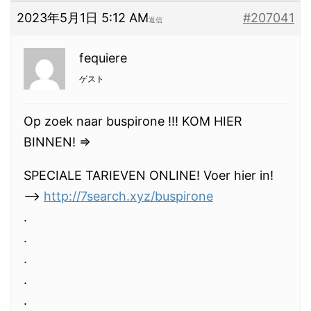
2023年5月1日 5:12 AM
#207041
返信
fequiere
ゲスト
Op zoek naar buspirone !!! KOM HIER
BINNEN! =>
SPECIALE TARIEVEN ONLINE! Voer hier in!
—>
http://7search.xyz/buspirone
.
.
.
.
.