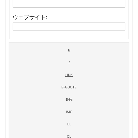
ウェブサイト: