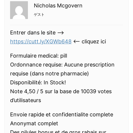
Nicholas Mcgovern
ゲスト
Entrer dans le site —>
https://cutt.ly/XGWb648
<— cliquez ici
Formulaire medical: pill
Ordonnance requise: Aucune prescription
requise (dans notre pharmacie)
Disponibilité: In Stock!
Note 4,50 / 5 sur la base de 10039 votes
d’utilisateurs
Envoie rapide et confidentialite complete
Anonymat complet
Des pilules bonus et de gros rabais sur