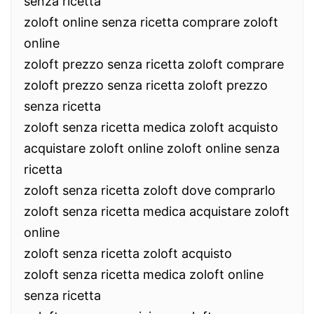
senza ricetta
zoloft online senza ricetta comprare zoloft
online
zoloft prezzo senza ricetta zoloft comprare
zoloft prezzo senza ricetta zoloft prezzo
senza ricetta
zoloft senza ricetta medica zoloft acquisto
acquistare zoloft online zoloft online senza
ricetta
zoloft senza ricetta zoloft dove comprarlo
zoloft senza ricetta medica acquistare zoloft
online
zoloft senza ricetta zoloft acquisto
zoloft senza ricetta medica zoloft online
senza ricetta