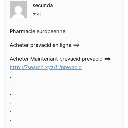
secunda
ゲスト
Pharmacie europeenne
Acheter prevacid en ligne ==>
Acheter Maintenant prevacid prevacid ==>
http://7search.xyz/fr/prevacid
.
.
.
.
.
.