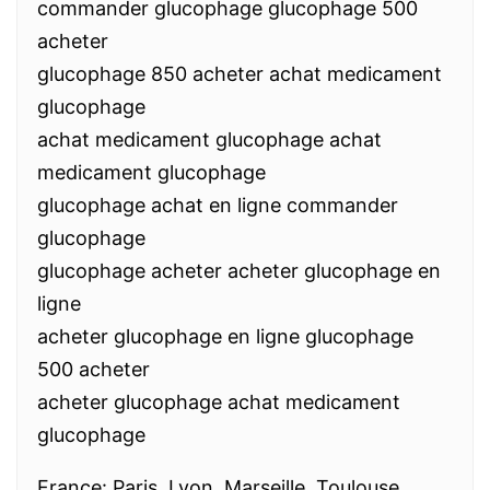
commander glucophage glucophage 500
acheter
glucophage 850 acheter achat medicament
glucophage
achat medicament glucophage achat
medicament glucophage
glucophage achat en ligne commander
glucophage
glucophage acheter acheter glucophage en
ligne
acheter glucophage en ligne glucophage
500 acheter
acheter glucophage achat medicament
glucophage
France: Paris, Lyon, Marseille, Toulouse,