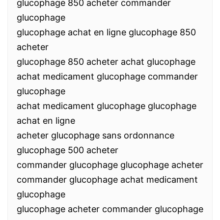
glucophage 850 acheter commander
glucophage
glucophage achat en ligne glucophage 850
acheter
glucophage 850 acheter achat glucophage
achat medicament glucophage commander
glucophage
achat medicament glucophage glucophage
achat en ligne
acheter glucophage sans ordonnance
glucophage 500 acheter
commander glucophage glucophage acheter
commander glucophage achat medicament
glucophage
glucophage acheter commander glucophage