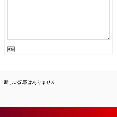
送信
新しい記事はありません