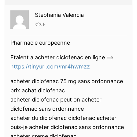
Stephania Valencia
ゲスト
Pharmacie europeenne
Etaient a acheter diclofenac en ligne ==>
https://tinyurl.com/mr4hwmzz
acheter diclofenac 75 mg sans ordonnance
prix achat diclofenac
acheter diclofenac peut on acheter
diclofenac sans ordonnance
acheter du diclofenac diclofenac acheter
puis-je acheter diclofenac sans ordonnance
acheter creme diclofenac