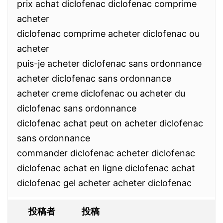
prix achat diclofenac diclofenac comprime
acheter
diclofenac comprime acheter diclofenac ou
acheter
puis-je acheter diclofenac sans ordonnance
acheter diclofenac sans ordonnance
acheter creme diclofenac ou acheter du
diclofenac sans ordonnance
diclofenac achat peut on acheter diclofenac
sans ordonnance
commander diclofenac acheter diclofenac
diclofenac achat en ligne diclofenac achat
diclofenac gel acheter acheter diclofenac
投稿者
投稿