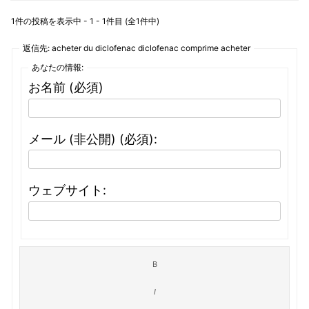
1件の投稿を表示中 - 1 - 1件目 (全1件中)
返信先: acheter du diclofenac diclofenac comprime acheter
あなたの情報:
お名前 (必須)
メール (非公開) (必須):
ウェブサイト: