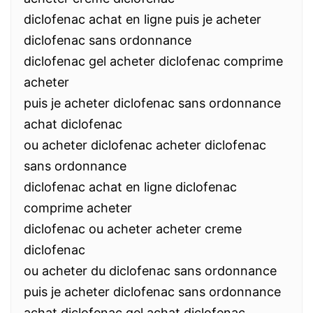
diclofenac achat en ligne puis je acheter
diclofenac sans ordonnance
diclofenac gel acheter diclofenac comprime
acheter
puis je acheter diclofenac sans ordonnance
achat diclofenac
ou acheter diclofenac acheter diclofenac
sans ordonnance
diclofenac achat en ligne diclofenac
comprime acheter
diclofenac ou acheter acheter creme
diclofenac
ou acheter du diclofenac sans ordonnance
puis je acheter diclofenac sans ordonnance
achat diclofenac gel achat diclofenac