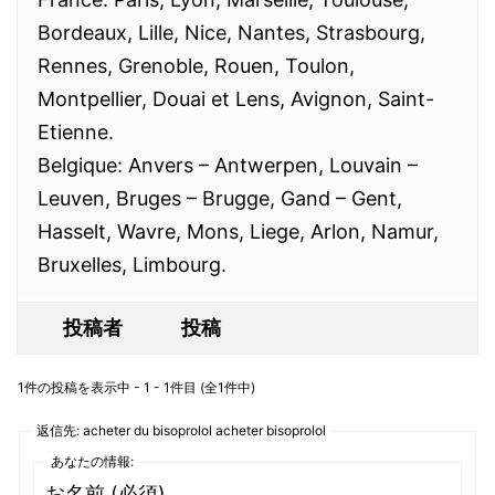
Bordeaux, Lille, Nice, Nantes, Strasbourg,
Rennes, Grenoble, Rouen, Toulon,
Montpellier, Douai et Lens, Avignon, Saint-
Etienne.
Belgique: Anvers – Antwerpen, Louvain –
Leuven, Bruges – Brugge, Gand – Gent,
Hasselt, Wavre, Mons, Liege, Arlon, Namur,
Bruxelles, Limbourg.
投稿者
投稿
1件の投稿を表示中 - 1 - 1件目 (全1件中)
返信先: acheter du bisoprolol acheter bisoprolol
あなたの情報:
お名前 (必須)