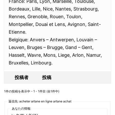
France: Paris, Lyon, Marseille, Toulouse,
Bordeaux, Lille, Nice, Nantes, Strasbourg,
Rennes, Grenoble, Rouen, Toulon,
Montpellier, Douai et Lens, Avignon, Saint-
Etienne.
Belgique: Anvers – Antwerpen, Louvain –
Leuven, Bruges – Brugge, Gand – Gent,
Hasselt, Wavre, Mons, Liege, Arlon, Namur,
Bruxelles, Limbourg.
投稿者
投稿
1件の投稿を表示中 - 1 - 1件目 (全1件中)
返信先: acheter artane en ligne artane achat
あなたの情報: